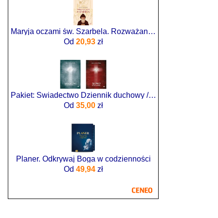
Maryja oczami św. Szarbela. Rozważania różańcowe pisane w Libanie
Od
20,93
zł
Pakiet: Świadectwo Dziennik duchowy / Słowo pouczenia
Od
35,00
zł
Planer. Odkrywaj Boga w codzienności
Od
49,94
zł