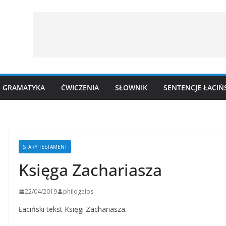
GRAMATYKA
ĆWICZENIA
SŁOWNIK
SENTENCJE ŁACIŃ
STARY TESTAMENT
Księga Zachariasza
22/04/2019
philogelos
Łaciński tekst Księgi Zachariasza.