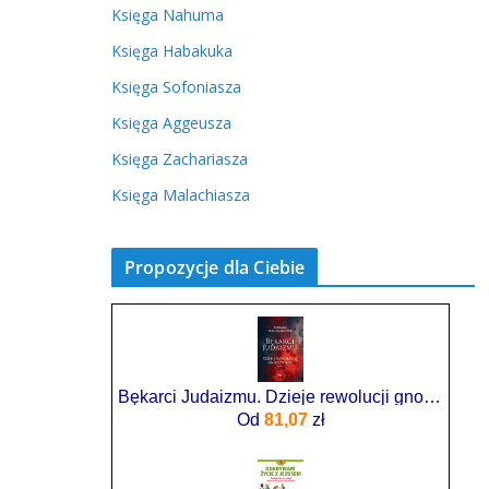
Księga Nahuma
Księga Habakuka
Księga Sofoniasza
Księga Aggeusza
Księga Zachariasza
Księga Malachiasza
Propozycje dla Ciebie
Bękarci Judaizmu. Dzieje rewolucji gnostyckiej T.1 - Barbara Stanisławczyk
Od
81,07
zł