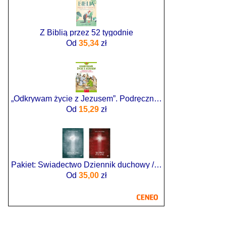
Z Biblią przez 52 tygodnie
Od
35,34
zł
„Odkrywam życie z Jezusem”. Podręcznik do religii dla kl. 4 SP
Od
15,29
zł
Pakiet: Świadectwo Dziennik duchowy / Słowo pouczenia
Od
35,00
zł