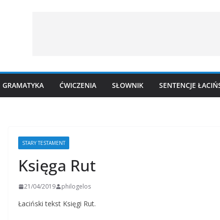
GRAMATYKA
ĆWICZENIA
SŁOWNIK
SENTENCJE ŁACIŃ
STARY TESTAMENT
Księga Rut
21/04/2019
philogelos
Łaciński tekst Księgi Rut.