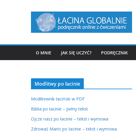
Przejdź
do
treści
O MNIE
JAK SIĘ UCZYĆ?
PODRĘCZNIK
Modlitwy po łacinie
Modlitewnik łaciński w PDF
Biblia po łacinie – pełny tekst
Ojcze nasz po łacinie – tekst i wymowa
Zdrowaś Mario po łacinie – tekst i wymowa