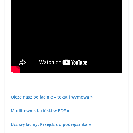
Ojcze nasz po łacinie – tekst i wymowa »
Modlitewnik łaciński w PDF »
Ucz się łaciny. Przejdź do podręcznika »