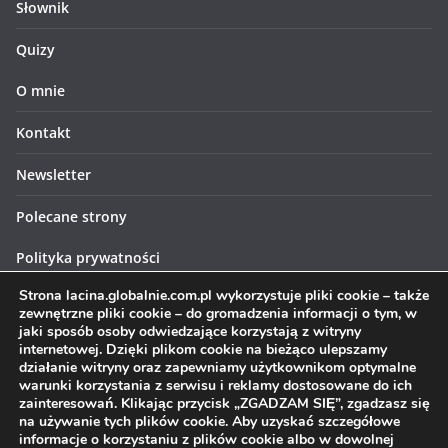
Słownik
Quizy
O mnie
Kontakt
Newsletter
Polecane strony
Polityka prywatności
Strona lacina.globalnie.com.pl wykorzystuje pliki cookie – także
Polityka cookies
zewnętrzne pliki cookie – do gromadzenia informacji o tym, w
jaki sposób osoby odwiedzające korzystają z witryny
internetowej. Dzięki plikom cookie na bieżąco ulepszamy
działanie witryny oraz zapewniamy użytkownikom optymalne
warunki korzystania z serwisu i reklamy dostosowane do ich
zainteresowań. Klikając przycisk „ZGADZAM SIĘ”, zgadzasz się
Prawa autorskie © 2026
Łacina globalnie
. Wszystkie prawa
na używanie tych plików cookie. Aby uzyskać szczegółowe
informacje o korzystaniu z plików cookie albo w dowolnej
zastrzeżone.