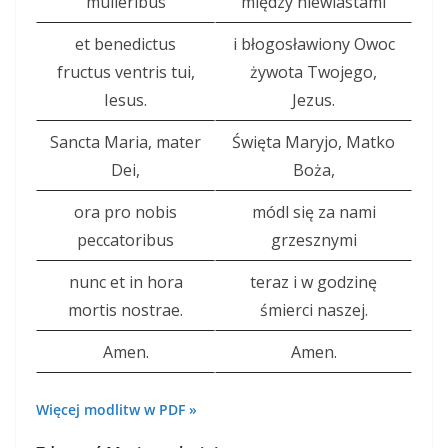
mulieribus
między niewiastami
et benedictus
i błogosławiony Owoc
fructus ventris tui,
żywota Twojego,
Iesus.
Jezus.
Sancta Maria, mater
Święta Maryjo, Matko
Dei,
Boża,
ora pro nobis
módl się za nami
peccatoribus
grzesznymi
nunc et in hora
teraz i w godzinę
mortis nostrae.
śmierci naszej.
Amen.
Amen.
Więcej modlitw w PDF »