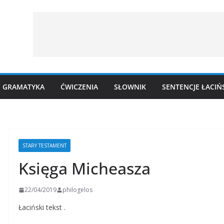
GRAMATYKA
ĆWICZENIA
SŁOWNIK
SENTENCJE ŁACIŃ
STARY TESTAMENT
Księga Micheasza
22/04/2019
philogelos
Łaciński tekst .