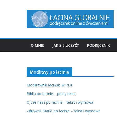
Przejdź
do
treści
O MNIE
JAK SIĘ UCZYĆ?
PODRĘCZNIK
Modlitwy po łacinie
Modlitewnik łaciński w PDF
Biblia po łacinie – pełny tekst
Ojcze nasz po łacinie – tekst i wymowa
Zdrowaś Mario po łacinie – tekst i wymowa