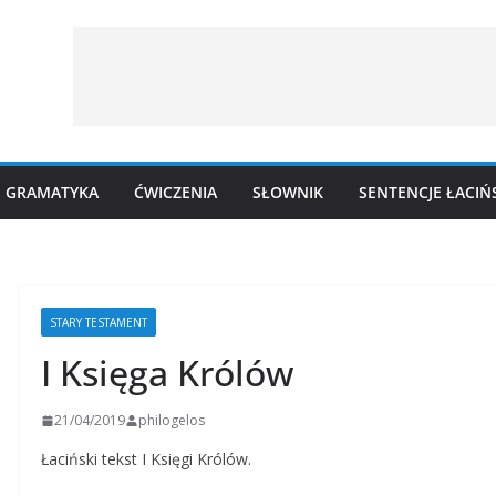
GRAMATYKA
ĆWICZENIA
SŁOWNIK
SENTENCJE ŁACIŃ
STARY TESTAMENT
I Księga Królów
21/04/2019
philogelos
Łaciński tekst I Księgi Królów.