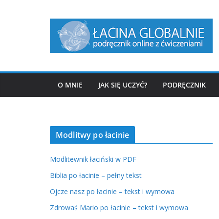
Przejdź
do
treści
O MNIE
JAK SIĘ UCZYĆ?
PODRĘCZNIK
Modlitwy po łacinie
Modlitewnik łaciński w PDF
Biblia po łacinie – pełny tekst
Ojcze nasz po łacinie – tekst i wymowa
Zdrowaś Mario po łacinie – tekst i wymowa