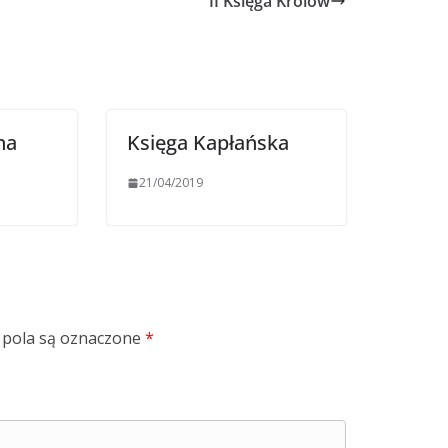
II Księga Królów
ha
Księga Kapłańska
21/04/2019
pola są oznaczone
*