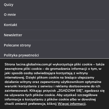
Quizy
O mnie
Kontakt
Newsletter
Polecane strony
Polityka prywatności
Strona lacina.globalnie.com.pl wykorzystuje pliki cookie – także
Polityka cookies
zewnętrzne pliki cookie – do gromadzenia informacji o tym, w
jaki sposób osoby odwiedzające korzystają z witryny
internetowej. Dzięki plikom cookie na bieżąco ulepszamy
działanie witryny oraz zapewniamy użytkownikom optymalne
warunki korzystania z serwisu i reklamy dostosowane do ich
zainteresowań. Klikając przycisk „ZGADZAM SIĘ”, zgadzasz się
Prawa autorskie © 2026
Łacina globalnie
. Wszystkie prawa
na używanie tych plików cookie. Aby uzyskać szczegółowe
informacje o korzystaniu z plików cookie albo w dowolnej
zastrzeżone.
chwili zmienić preferencje, kliknij
Więcej informacji
.
Motyw:
ColorMag
stworzony przez ThemeGrill. Wspierane przez