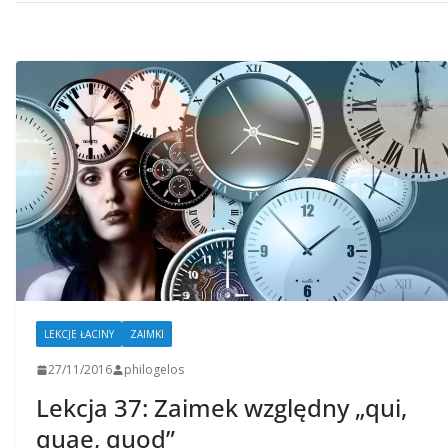
LEKCJE ŁACINY
ZAIMKI
27/11/2016
philogelos
Lekcja 37: Zaimek względny „qui,
quae, quod”