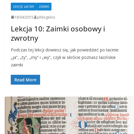
LEKCJE ŁACINY
ZAIMKI
18/04/2015
philogelos
Lekcja 10: Zaimki osobowy i
zwrotny
Podczas tej lekcji dowiesz się, jak powiedzieć po łacinie:
„ja”, „ty”, „my” i „wy”, czyli w skrócie poznasz łacińskie
zaimki
Read More