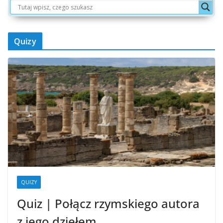
Quizy
QUIZY
Quiz | Połącz rzymskiego autora
z jego dziełem