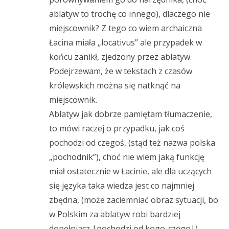
ablatyw to trochę co innego), dlaczego nie
miejscownik? Z tego co wiem archaiczna
Łacina miała „locativus” ale przypadek w
końcu zanikł, zjedzony przez ablatyw.
Podejrzewam, że w tekstach z czasów
królewskich można się natknąć na
miejscownik.
Ablatyw jak dobrze pamiętam tłumaczenie,
to mówi raczej o przypadku, jak coś
pochodzi od czegoś, (stąd też nazwa polska
„pochodnik”), choć nie wiem jaką funkcję
miał ostatecznie w Łacinie, ale dla uczących
się języka taka wiedza jest co najmniej
zbędna, (może zaciemniać obraz sytuacji, bo
w Polskim za ablatyw robi bardziej
dopełniacz |pochodzi od kogo-czego|).