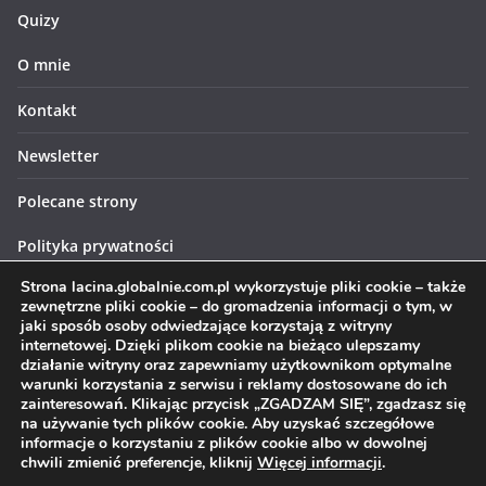
Quizy
O mnie
Kontakt
Newsletter
Polecane strony
Polityka prywatności
Strona lacina.globalnie.com.pl wykorzystuje pliki cookie – także
Polityka cookies
zewnętrzne pliki cookie – do gromadzenia informacji o tym, w
jaki sposób osoby odwiedzające korzystają z witryny
internetowej. Dzięki plikom cookie na bieżąco ulepszamy
działanie witryny oraz zapewniamy użytkownikom optymalne
warunki korzystania z serwisu i reklamy dostosowane do ich
zainteresowań. Klikając przycisk „ZGADZAM SIĘ”, zgadzasz się
Prawa autorskie © 2026
Łacina globalnie
. Wszystkie prawa
na używanie tych plików cookie. Aby uzyskać szczegółowe
informacje o korzystaniu z plików cookie albo w dowolnej
zastrzeżone.
chwili zmienić preferencje, kliknij
Więcej informacji
.
Motyw:
ColorMag
stworzony przez ThemeGrill. Wspierane przez