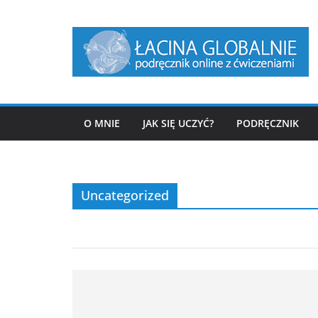
Przejdź
do
treści
O MNIE
JAK SIĘ UCZYĆ?
PODRĘCZNIK
Uncategorized