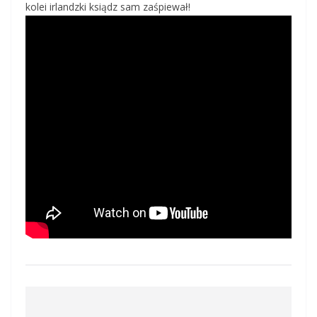
kolei irlandzki ksiądz sam zaśpiewał!