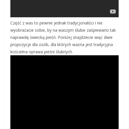
Część z was to pewnie jednak tradycjonaliści i nie
wyobrażacie sobie, by na waszym ślubie zaśpiewano tak
naprawdę świecką pieśń. Poniżej znajdziecie więc dwie
propozycje dla osób, dla których ważna jest tradycyjna
kościelna oprawa pieśni ślubnych.