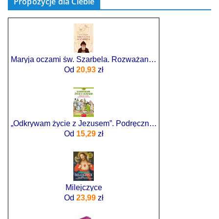
Propozycje dla Ciebie
Maryja oczami św. Szarbela. Rozważania różańcowe pisane w Libanie
Od
20,93
zł
„Odkrywam życie z Jezusem”. Podręcznik do religii dla kl. 4 SP
Od
15,29
zł
Milejczyce
Od
23,99
zł