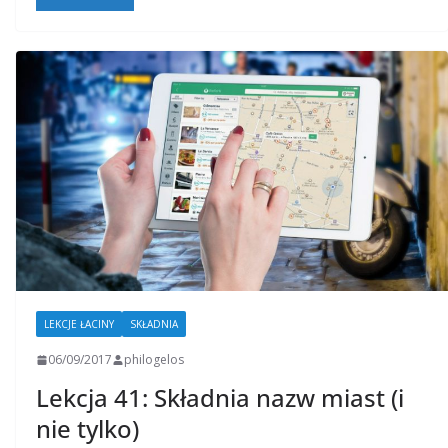
LEKCJE ŁACINY
SKŁADNIA
06/09/2017
philogelos
Lekcja 41: Składnia nazw miast (i
nie tylko)