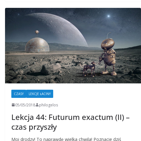
CZASY
LEKCJE ŁACINY
05/05/2018
philogelos
Lekcja 44: Futurum exactum (II) –
czas przyszły
Moi drodzy! To naprawdę wielka chwila! Poznacie dziś