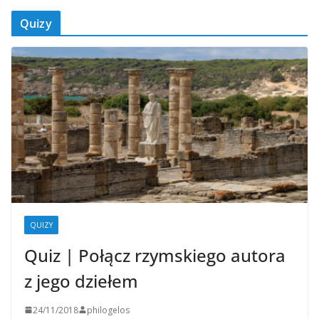
Quizy
QUIZY
Quiz | Połącz rzymskiego autora
z jego dziełem
24/11/2018
philogelos