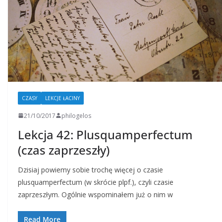
CZASY
LEKCJE ŁACINY
21/10/2017
philogelos
Lekcja 42: Plusquamperfectum
(czas zaprzeszły)
Dzisiaj powiemy sobie trochę więcej o czasie
plusquamperfectum (w skrócie plpf.), czyli czasie
zaprzeszłym. Ogólnie wspominałem już o nim w
Read More