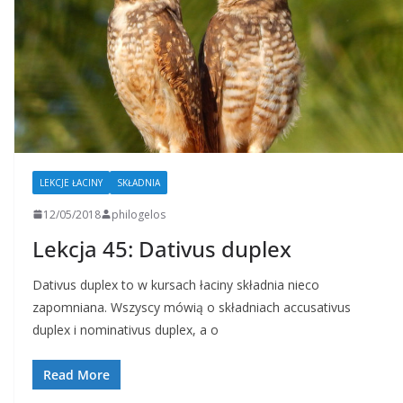
LEKCJE ŁACINY
SKŁADNIA
12/05/2018
philogelos
Lekcja 45: Dativus duplex
Dativus duplex to w kursach łaciny składnia nieco
zapomniana. Wszyscy mówią o składniach accusativus
duplex i nominativus duplex, a o
Read More