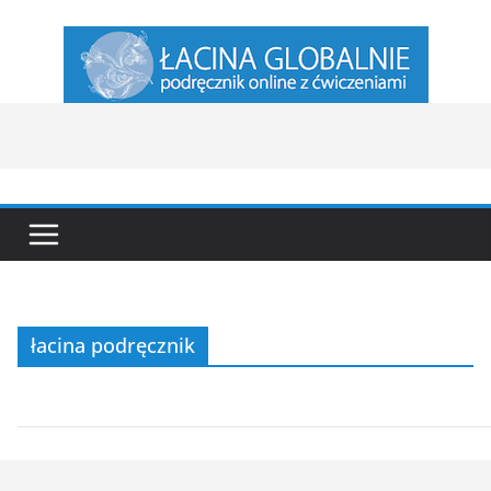
Przejdź
do
treści
łacina podręcznik