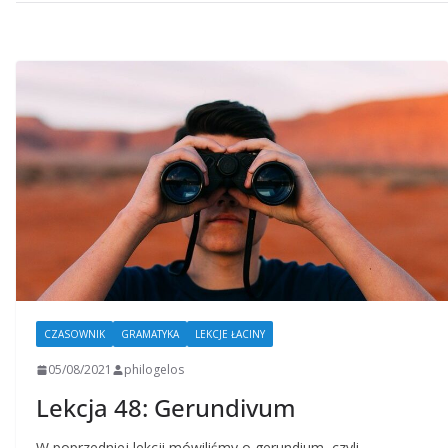
CZASOWNIK
GRAMATYKA
LEKCJE ŁACINY
05/08/2021
philogelos
Lekcja 48: Gerundivum
W poprzedniej lekcji mówiliśmy o gerundium, czyli