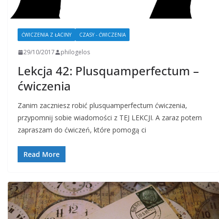
ĆWICZENIA Z ŁACINY
CZASY - ĆWICZENIA
29/10/2017
philogelos
Lekcja 42: Plusquamperfectum –
ćwiczenia
Zanim zaczniesz robić plusquamperfectum ćwiczenia,
przypomnij sobie wiadomości z TEJ LEKCJI. A zaraz potem
zapraszam do ćwiczeń, które pomogą ci
Read More