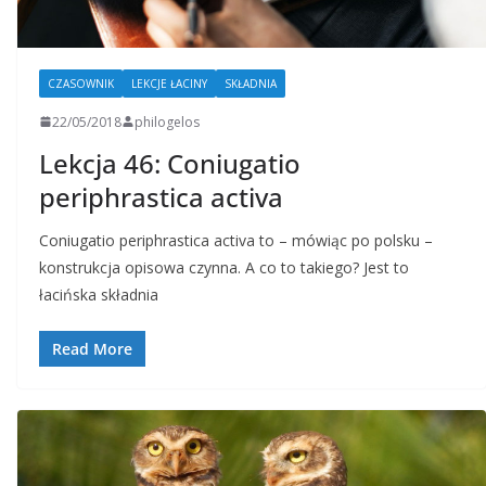
CZASOWNIK
LEKCJE ŁACINY
SKŁADNIA
22/05/2018
philogelos
Lekcja 46: Coniugatio
periphrastica activa
Coniugatio periphrastica activa to – mówiąc po polsku –
konstrukcja opisowa czynna. A co to takiego? Jest to
łacińska składnia
Read More