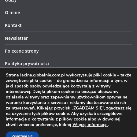
O mnie
Kontakt
Newsletter
Polecane strony
Polityka prywatności
Strona lacina.globalnie.com.pl wykorzystuje pliki cookie – także
Polityka cookies
zewnętrzne pliki cookie – do gromadzenia informacji o tym, w
jaki sposób osoby odwiedzające korzystają z witryny
internetowej. Dzięki plikom cookie na bieżąco ulepszamy
działanie witryny oraz zapewniamy użytkownikom optymalne
warunki korzystania z serwisu i reklamy dostosowane do ich
zainteresowań. Klikając przycisk „ZGADZAM SIĘ”, zgadzasz się
Prawa autorskie © 2026
Łacina globalnie
. Wszystkie prawa
na używanie tych plików cookie. Aby uzyskać szczegółowe
informacje o korzystaniu z plików cookie albo w dowolnej
zastrzeżone.
chwili zmienić preferencje, kliknij
Więcej informacji
.
Motyw:
ColorMag
stworzony przez ThemeGrill. Wspierane przez
WordPress
.
Zgadzam się