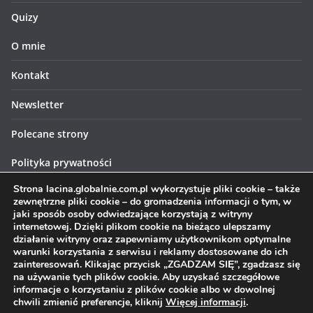
Quizy
O mnie
Kontakt
Newsletter
Polecane strony
Polityka prywatności
Strona lacina.globalnie.com.pl wykorzystuje pliki cookie – także
Polityka cookies
zewnętrzne pliki cookie – do gromadzenia informacji o tym, w
jaki sposób osoby odwiedzające korzystają z witryny
internetowej. Dzięki plikom cookie na bieżąco ulepszamy
działanie witryny oraz zapewniamy użytkownikom optymalne
warunki korzystania z serwisu i reklamy dostosowane do ich
zainteresowań. Klikając przycisk „ZGADZAM SIĘ”, zgadzasz się
Prawa autorskie © 2026
Łacina globalnie
. Wszystkie prawa
na używanie tych plików cookie. Aby uzyskać szczegółowe
informacje o korzystaniu z plików cookie albo w dowolnej
zastrzeżone.
chwili zmienić preferencje, kliknij
Więcej informacji
.
Motyw:
ColorMag
stworzony przez ThemeGrill. Wspierane przez