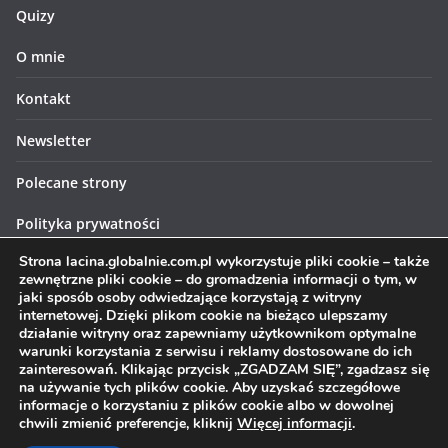
Quizy
O mnie
Kontakt
Newsletter
Polecane strony
Polityka prywatności
Strona lacina.globalnie.com.pl wykorzystuje pliki cookie – także
Polityka cookies
zewnętrzne pliki cookie – do gromadzenia informacji o tym, w
jaki sposób osoby odwiedzające korzystają z witryny
internetowej. Dzięki plikom cookie na bieżąco ulepszamy
działanie witryny oraz zapewniamy użytkownikom optymalne
warunki korzystania z serwisu i reklamy dostosowane do ich
zainteresowań. Klikając przycisk „ZGADZAM SIĘ”, zgadzasz się
Prawa autorskie © 2026
Łacina globalnie
. Wszystkie prawa
na używanie tych plików cookie. Aby uzyskać szczegółowe
informacje o korzystaniu z plików cookie albo w dowolnej
zastrzeżone.
chwili zmienić preferencje, kliknij
Więcej informacji
.
Motyw:
ColorMag
stworzony przez ThemeGrill. Wspierane przez