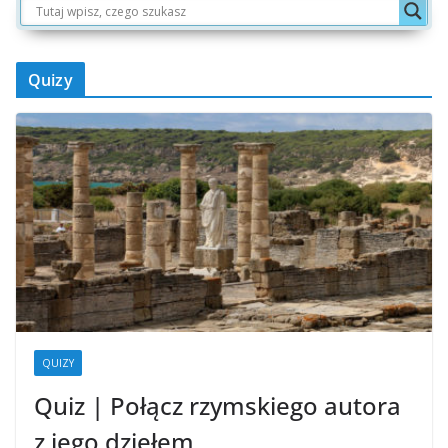
Quizy
QUIZY
Quiz | Połącz rzymskiego autora
z jego dziełem