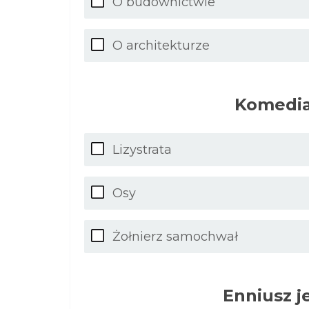
O budownictwie
O architekturze
Komedia
Lizystrata
Osy
Żołnierz samochwał
Enniusz j