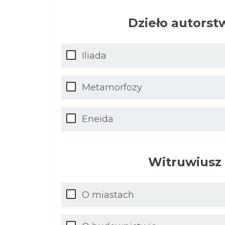
Dzieło autorst
Iliada
Metamorfozy
Eneida
Witruwiusz 
O miastach