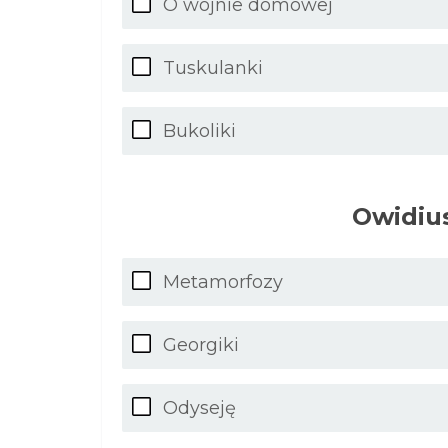
O wojnie domowej
Tuskulanki
Bukoliki
Owidius
Metamorfozy
Georgiki
Odyseję