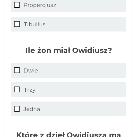
Propercjusz
Tibullus
Ile żon miał Owidiusz?
Dwie
Trzy
Jedną
Które z dzieł Owidiusza ma