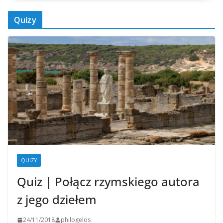
Quizy
QUIZY
Quiz | Połącz rzymskiego autora
z jego dziełem
24/11/2018
philogelos