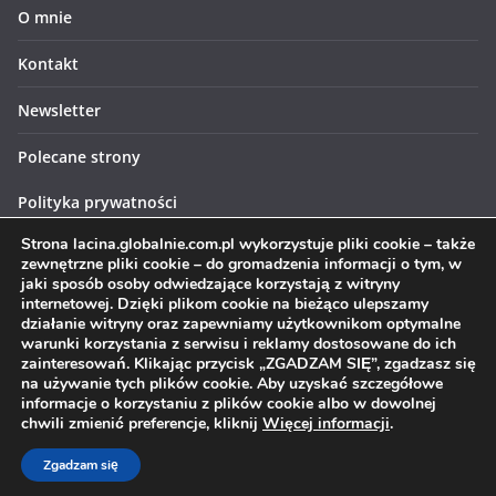
O mnie
Kontakt
Newsletter
Polecane strony
Polityka prywatności
Strona lacina.globalnie.com.pl wykorzystuje pliki cookie – także
Polityka cookies
zewnętrzne pliki cookie – do gromadzenia informacji o tym, w
jaki sposób osoby odwiedzające korzystają z witryny
internetowej. Dzięki plikom cookie na bieżąco ulepszamy
działanie witryny oraz zapewniamy użytkownikom optymalne
warunki korzystania z serwisu i reklamy dostosowane do ich
zainteresowań. Klikając przycisk „ZGADZAM SIĘ”, zgadzasz się
Prawa autorskie © 2026
Łacina globalnie
. Wszystkie prawa
na używanie tych plików cookie. Aby uzyskać szczegółowe
informacje o korzystaniu z plików cookie albo w dowolnej
zastrzeżone.
chwili zmienić preferencje, kliknij
Więcej informacji
.
Motyw:
ColorMag
stworzony przez ThemeGrill. Wspierane przez
WordPress
.
Zgadzam się