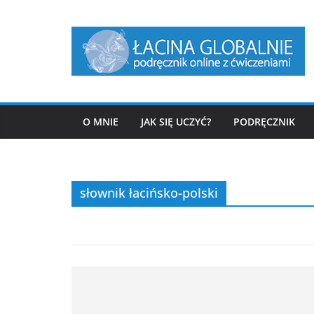
Przejdź
do
treści
O MNIE
JAK SIĘ UCZYĆ?
PODRĘCZNIK
słownik łacińsko-polski