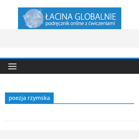
Przejdź
do
treści
poezja rzymska