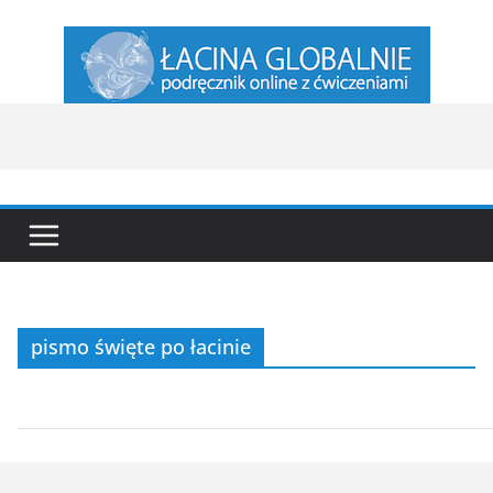
Przejdź
do
treści
pismo święte po łacinie