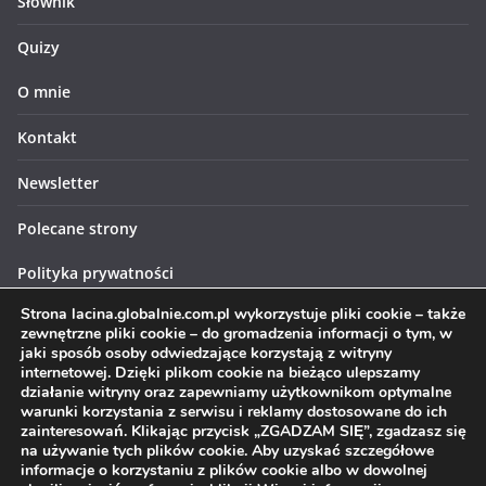
Słownik
Quizy
O mnie
Kontakt
Newsletter
Polecane strony
Polityka prywatności
Strona lacina.globalnie.com.pl wykorzystuje pliki cookie – także
Polityka cookies
zewnętrzne pliki cookie – do gromadzenia informacji o tym, w
jaki sposób osoby odwiedzające korzystają z witryny
internetowej. Dzięki plikom cookie na bieżąco ulepszamy
działanie witryny oraz zapewniamy użytkownikom optymalne
warunki korzystania z serwisu i reklamy dostosowane do ich
zainteresowań. Klikając przycisk „ZGADZAM SIĘ”, zgadzasz się
Prawa autorskie © 2026
Łacina globalnie
. Wszystkie prawa
na używanie tych plików cookie. Aby uzyskać szczegółowe
informacje o korzystaniu z plików cookie albo w dowolnej
zastrzeżone.