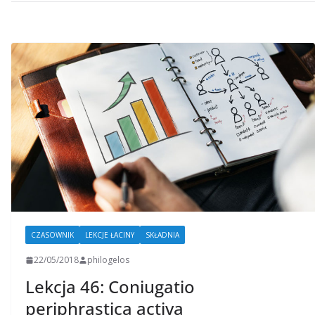
CZASOWNIK
LEKCJE ŁACINY
SKŁADNIA
22/05/2018
philogelos
Lekcja 46: Coniugatio
periphrastica activa