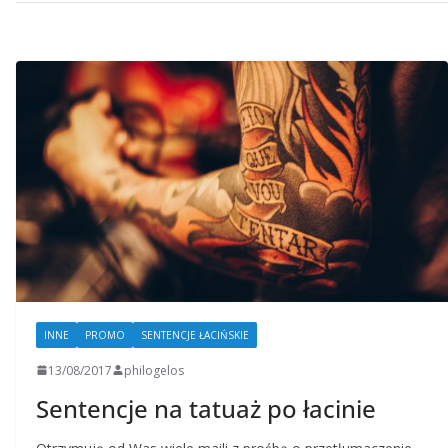
INNE
PROMO
SENTENCJE ŁACIŃSKIE
13/08/2017
philogelos
Sentencje na tatuaż po łacinie