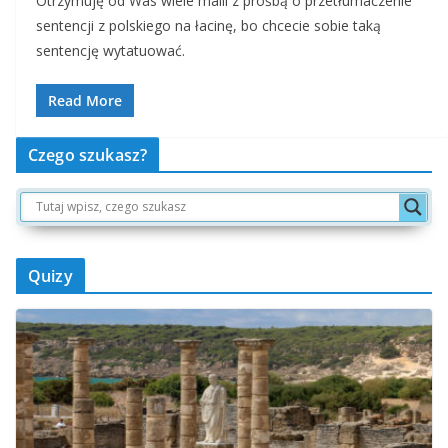
Otrzymuję od Was wiele maili z prośbą o przetłumaczenie
sentencji z polskiego na łacinę, bo chcecie sobie taką
sentencję wytatuować.
Read More
Czego szukasz?
Quizy