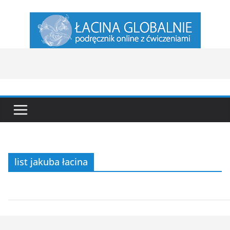
Przejdź
do
treści
list jakuba łacina