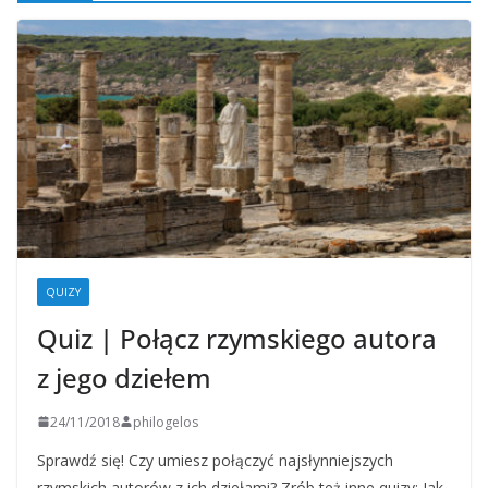
QUIZY
Quiz | Połącz rzymskiego autora
z jego dziełem
24/11/2018
philogelos
Sprawdź się! Czy umiesz połączyć najsłynniejszych
rzymskich autorów z ich dziełami? Zrób też inne quizy: Jak