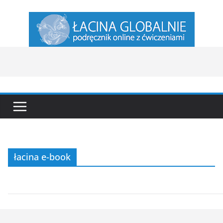
Przejdź
do
treści
łacina e-book