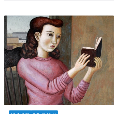
LEKCJE ŁACINY
WSTĘP DO ŁACINY