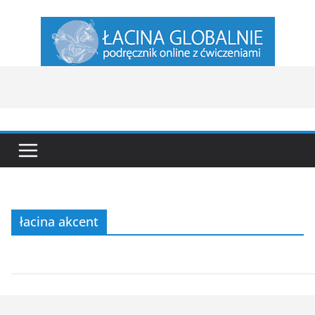
Przejdź
do
treści
łacina akcent