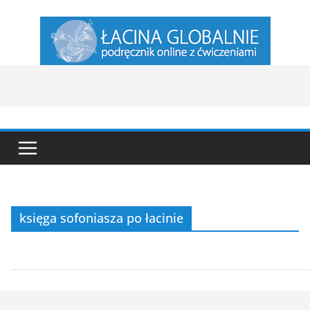
Przejdź
do
treści
księga sofoniasza po łacinie