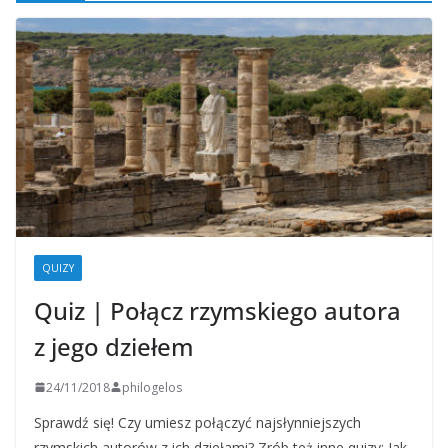
QUIZY
Quiz | Połącz rzymskiego autora
z jego dziełem
24/11/2018
philogelos
Sprawdź się! Czy umiesz połączyć najsłynniejszych
rzymskich autorów z ich dziełami? Zrób też inne quizy: Jak