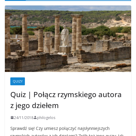
QUIZY
Quiz | Połącz rzymskiego autora
z jego dziełem
24/11/2018
philogelos
Sprawdź się! Czy umiesz połączyć najsłynniejszych
rzymskich autorów z ich dziełami? Zrób też inne quizy: Jak