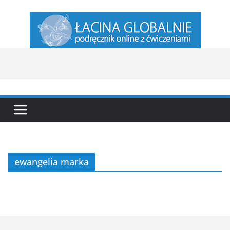
Przejdź
do
treści
ewangelia marka