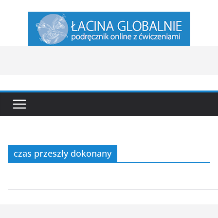
Przejdź
do
treści
czas przeszły dokonany