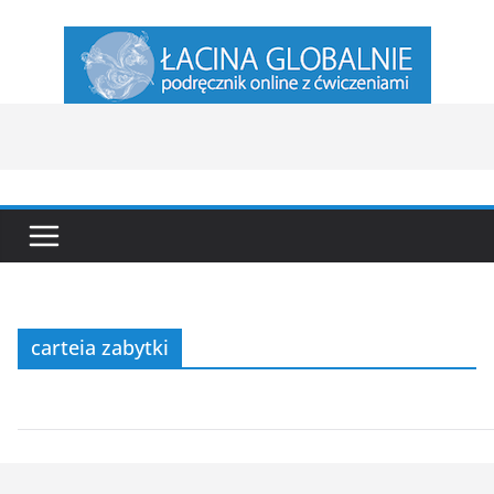
Przejdź
do
treści
carteia zabytki