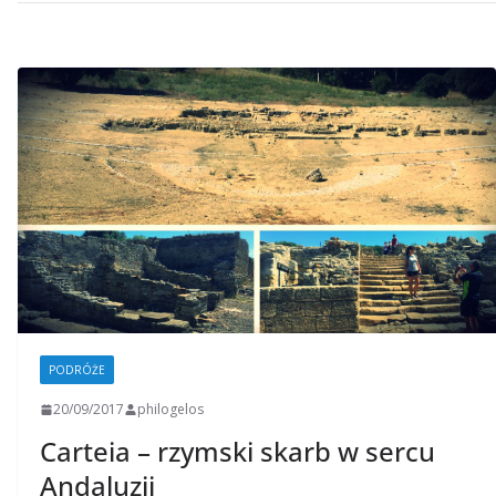
PODRÓŻE
20/09/2017
philogelos
Carteia – rzymski skarb w sercu
Andaluzji