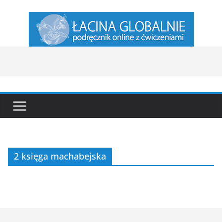
Przejdź
do
treści
2 księga machabejska