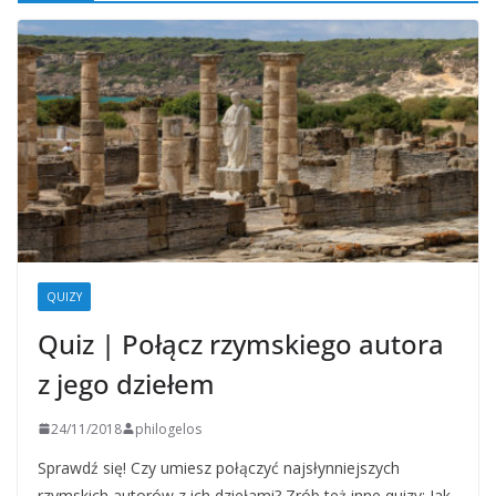
QUIZY
Quiz | Połącz rzymskiego autora
z jego dziełem
24/11/2018
philogelos
Sprawdź się! Czy umiesz połączyć najsłynniejszych
rzymskich autorów z ich dziełami? Zrób też inne quizy: Jak