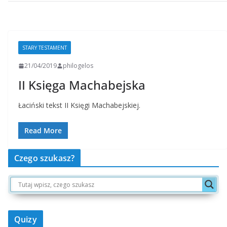
STARY TESTAMENT
21/04/2019
philogelos
II Księga Machabejska
Łaciński tekst II Księgi Machabejskiej.
Read More
Czego szukasz?
Quizy